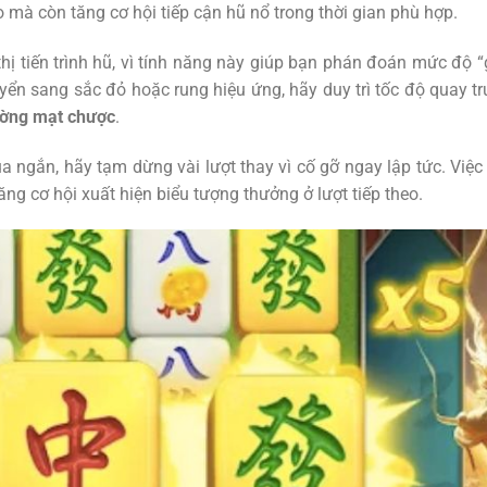
o mà còn tăng cơ hội tiếp cận hũ nổ trong thời gian phù hợp.
thị tiến trình hũ, vì tính năng này giúp bạn phán đoán mức độ 
uyển sang sắc đỏ hoặc rung hiệu ứng, hãy duy trì tốc độ quay t
ường mạt chược
.
 ngắn, hãy tạm dừng vài lượt thay vì cố gỡ ngay lập tức. Việc
ăng cơ hội xuất hiện biểu tượng thưởng ở lượt tiếp theo.