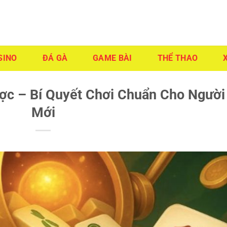
SINO
ĐÁ GÀ
GAME BÀI
THỂ THAO
c – Bí Quyết Chơi Chuẩn Cho Người
Mới