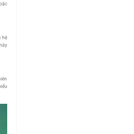
hoặc
g hệ
 này
hiên
biểu