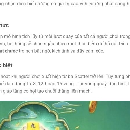
ng nhận diện biểu tượng có giá trị cao vì hiệu ứng phát sáng 
thực
n mô hình tích lũy từ mỗi lượt quay của tất cả người chơi tron
nh, hệ thống sẽ chọn ngẫu nhiên một thời điểm để hũ nổ. Điều
ạt chược
trở nên bất ngờ, kịch tính và đầy cảm xúc.
 biệt
oạt khi người chơi xuất hiện từ ba Scatter trở lên. Tùy từng p
hể dao động từ 8, 12 hoặc 15 vòng. Tại vòng quay đặc biệt, 
n giúp tăng cơ hội tạo chuỗi thắng liền mạch.