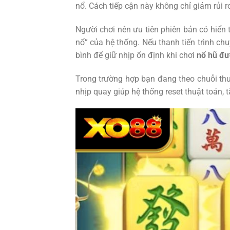
nổ. Cách tiếp cận này không chỉ giảm rủi r
Người chơi nên ưu tiên phiên bản có hiển 
nổ” của hệ thống. Nếu thanh tiến trình ch
bình để giữ nhịp ổn định khi chơi
nổ hũ đ
Trong trường hợp bạn đang theo chuỗi thua
nhịp quay giúp hệ thống reset thuật toán, t