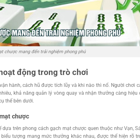
t chược mang đến trải nghiệm phong phú
hoạt động trong trò chơi
ận hành, cách hũ được tích lũy và khi nào thì nổ. Người chơi 
hiêu, khả năng quản lý vòng quay và nhận thưởng càng hiệu
ụ thể bên dưới.
 mạt chược
 kế dựa trên phong cách gạch mạt chược quen thuộc như Vạn, S
biểu tượng mang mức thưởng khác nhau, được thể hiện rõ tr