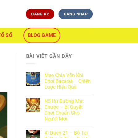
ĐĂNG KÝ
ĐĂNG NHẬP
XỔ SỐ
BLOG GAME
BÀI VIẾT GẦN ĐÂY
Mẹo Chia Vốn Khi
Chơi Bacarat – Chiến
Lược Hiệu Quả
Nổ Hũ Đường Mạt
Chược – Bí Quyết
Chơi Chuẩn Cho
Người Mới
Xì Dách 21 – Bỏ Túi